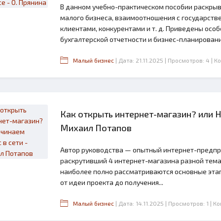
В данном учебно-практическом пособии раскры
малого бизнеса, взаимоотношения с государств
клиентами, конкурентами и т. д. Приведены осо
бухгалтерской отчетности и бизнес-планирования
Малый бизнес
| Дата: 21.11.2025
| Просмотров: 4
| К
Как открыть интернет-магазин? или Н
Михаил Потапов
Автор руководства — опытный интернет-предпр
раскрутивший 4 интернет-магазина разной тема
наиболее полно рассматриваются основные этап
от идеи проекта до получения...
Малый бизнес
| Дата: 14.11.2025
| Просмотров: 1
| К