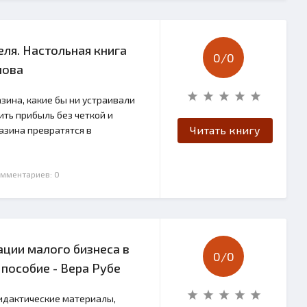
еля. Настольная книга
0/
0
нова
зина, какие бы ни устраивали
ить прибыль без четкой и
Читать книгу
азина превратятся в
омментариев: 0
ции малого бизнеса в
0/
0
 пособие - Вера Рубе
идактические материалы,