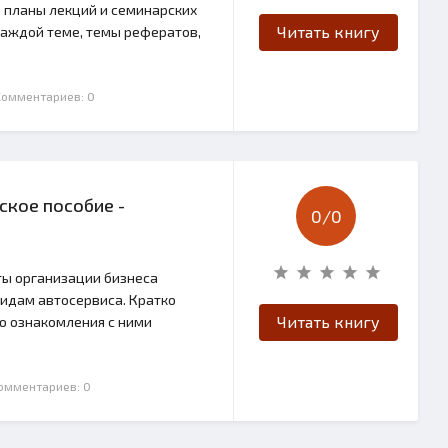
о планы лекций и семинарских
Читать книгу
каждой теме, темы рефератов,
 Комментариев: 0
ское пособие -
0/
0
ты организации бизнеса
идам автосервиса. Кратко
Читать книгу
ю ознакомления с ними
Комментариев: 0