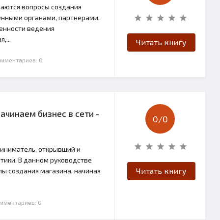
ваются вопросы создания
енными органами, партнерами,
бенности ведения
,...
Читать книгу
омментариев: 0
ачинаем бизнес в сети -
0/
0
иниматель, открывший и
тики. В данном руководстве
Читать книгу
ы создания магазина, начиная
омментариев: 0