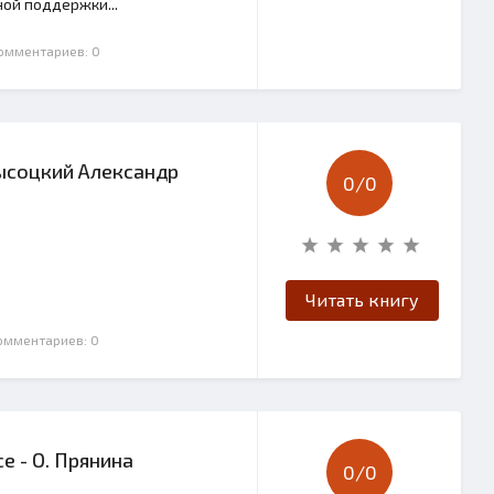
ой поддержки...
Комментариев: 0
ысоцкий Александр
0/
0
Читать книгу
Комментариев: 0
е - О. Прянина
0/
0