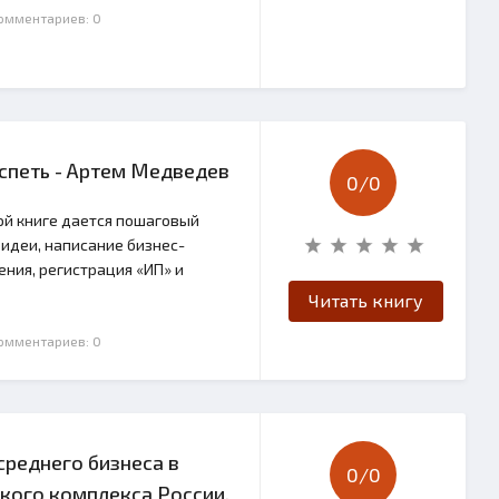
Комментариев: 0
успеть - Артем Медведев
0/
0
той книге дается пошаговый
 идеи, написание бизнес-
ния, регистрация «ИП» и
Читать книгу
Комментариев: 0
среднего бизнеса в
0/
0
кого комплекса России.