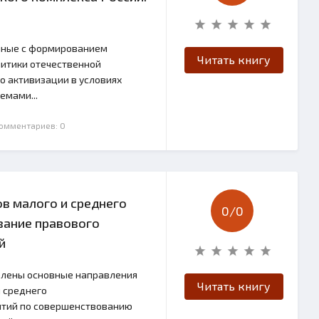
нные с формированием
Читать книгу
итики отечественной
о активизации в условиях
емами...
Комментариев: 0
в малого и среднего
0/
0
вание правового
й
елены основные направления
Читать книгу
 среднего
ятий по совершенствованию