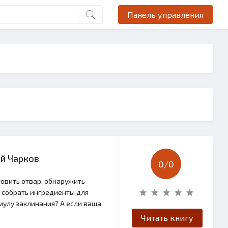
Панель управления
ий Чарков
0/
0
товить отвар, обнаружить
е собрать ингредиенты для
мулу заклинания? А если ваша
Читать книгу