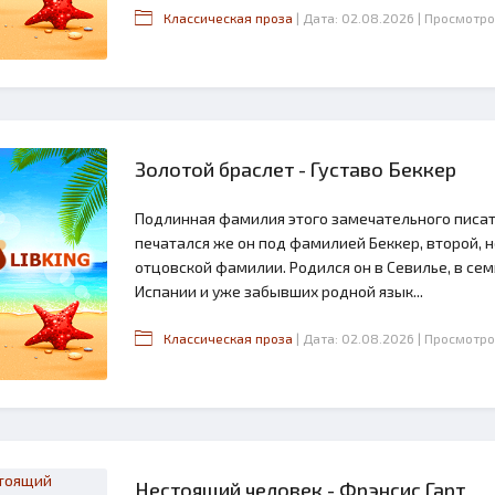
Классическая проза
| Дата: 02.08.2026
| Просмотро
Золотой браслет - Густаво Беккер
Подлинная фамилия этого замечательного писат
печатался же он под фамилией Беккер, второй, 
отцовской фамилии. Родился он в Севилье, в се
Испании и уже забывших родной язык...
Классическая проза
| Дата: 02.08.2026
| Просмотро
Нестоящий человек - Фрэнсис Гарт