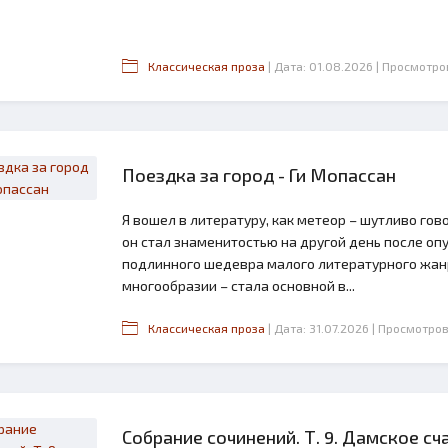
Классическая проза
| Дата: 01.08.2026
| Просмотро
Поездка за город - Ги Мопассан
Я вошел в литературу, как метеор – шутливо го
он стал знаменитостью на другой день после о
подлинного шедевра малого литературного жанр
многообразии – стала основной в...
Классическая проза
| Дата: 31.07.2026
| Просмотров
Собрание сочинений. Т. 9. Дамское сч