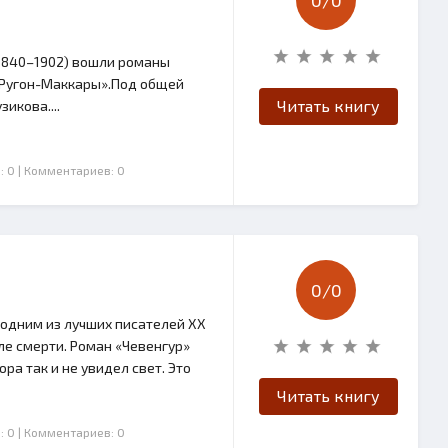
0/
0
(1840–1902) вошли романы
 «Ругон-Маккары».Под общей
Читать книгу
икова....
: 0
| Комментариев: 0
0/
0
я одним из лучших писателей XX
ле смерти. Роман «Чевенгур»
ора так и не увидел свет. Это
Читать книгу
: 0
| Комментариев: 0