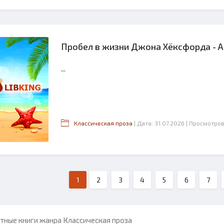
Пробел в жизни Джона Хёксфорда - 
...
Классическая проза
| Дата: 31.07.2026
| Просмотров
1
2
3
4
5
6
7
тные книги жанра Классическая проза