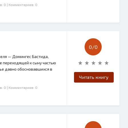
в: 0
| Комментариев: 0
0/
0
еля — Домингес Бастида,
не переходящей к сыну частью
мье давно обосновавшихся в
Читать книгу
в: 0
| Комментариев: 0