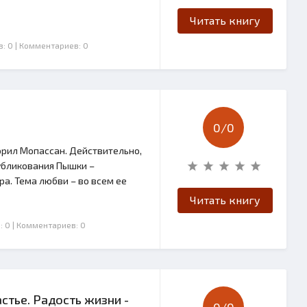
Читать книгу
в: 0
| Комментариев: 0
0/
0
ворил Мопассан. Действительно,
публикования Пышки –
а. Тема любви – во всем ее
Читать книгу
: 0
| Комментариев: 0
астье. Радость жизни -