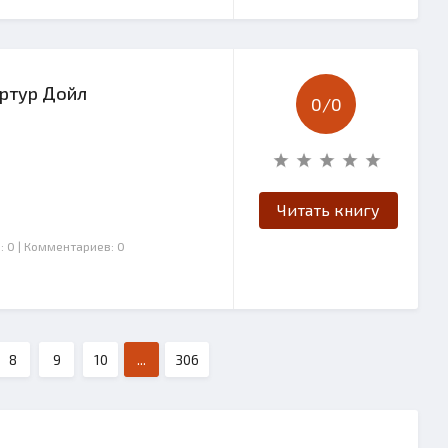
Артур Дойл
0/
0
Читать книгу
: 0
| Комментариев: 0
8
9
10
...
306