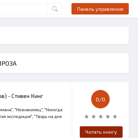
Панель управления
ПРОЗА
в) - Стивен Кинг
0/
0
мана", "Незнакомец", "Никогда
тая экспедиция", "Тварь на дне
Читать книгу