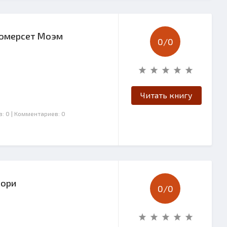
 Сомерсет Моэм
0/
0
Читать книгу
в: 0
| Комментариев: 0
Лори
0/
0