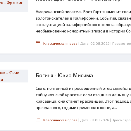
Американский писатель Брет Гарт знаменит сво
золотоискателей в Калифорнии. События, связан
эксплуатацией калифорнийского золота, образ
необыкновенно колоритный эпизод в истории Со
Классическая проза
| Дата: 02.08.2026
| Просмотро
Богиня - Юкио Мисима
2.6
Сюго, почтенный и просвещенный отец семейств
тайну женской красоты: если изо дня в день вну
красавица, она станет красавицей. Этот подход 
прекрасного, годами применял к жене, а...
Классическая проза
| Дата: 01.08.2026
| Просмотро