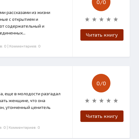
0/
0
ими рассказами из жизни
ные с открытием и
уют содержательный и
единенных...
Читать книгу
в: 0
| Комментариев: 0
0/
0
а, еще в молодости разгадал
шать женщине, что она
он, утонченный ценитель
Читать книгу
в: 0
| Комментариев: 0