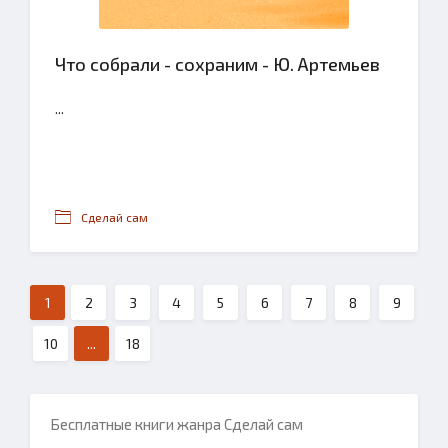
Что собрали - сохраним - Ю. Артемьев
...
Сделай сам
1
2
3
4
5
6
7
8
9
10
...
18
Бесплатные книги жанра Сделай сам