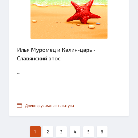
Илья Муромец и Калин-царь -
Славянский эпос
...
Древнерусская литература
1
2
3
4
5
6