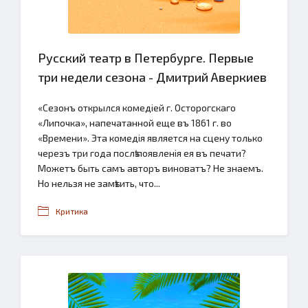
Русский театр в Петербурге. Первые
три недели сезона - Дмитрий Аверкиев
«Сезонъ открылся комедiей г. Осторогскаго
«Липочка», напечатанной еще въ 1861 г. во
«Времени». Эта комедiя является на сцену только
черезъ три года послѣ появленiя ея въ печати?
Можетъ быть самъ авторъ виноватъ? Не знаемъ.
Но нельзя не замѣтить, что...
Критика