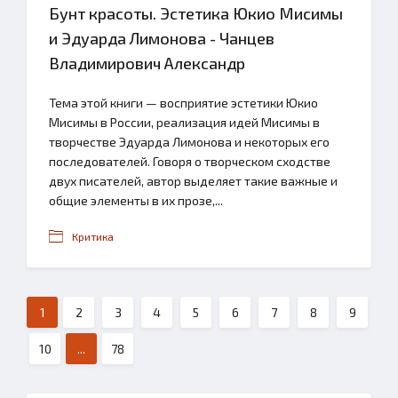
Бунт красоты. Эстетика Юкио Мисимы
и Эдуарда Лимонова - Чанцев
Владимирович Александр
Тема этой книги — восприятие эстетики Юкио
Мисимы в России, реализация идей Мисимы в
творчестве Эдуарда Лимонова и некоторых его
последователей. Говоря о творческом сходстве
двух писателей, автор выделяет такие важные и
общие элементы в их прозе,...
Критика
1
2
3
4
5
6
7
8
9
10
...
78