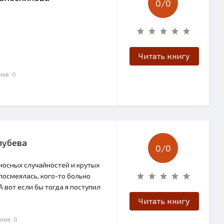
0/
0
Читать книгу
иев: 0
лубева
0/
0
носных случайностей и крутых
посмеялась, кого-то больно
 вот если бы тогда я поступил
Читать книгу
иев: 0