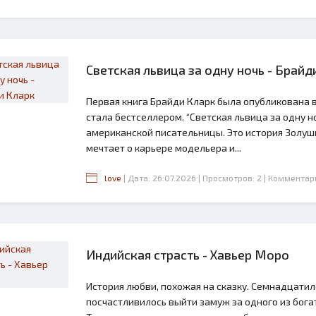
Светская львица за одну ночь - Брайд
Первая книга Брайди Кларк была опубликована 
стала бестселлером. “Светская львица за одну н
американской писательницы. Это история Золушк
мечтает о карьере модельера и...
love
| Дата: 26.07.2026
| Просмотров: 2
| Комментар
Индийская страсть - Хавьер Моро
История любви, похожая на сказку. Семнадцати
посчастливилось выйти замуж за одного из бог