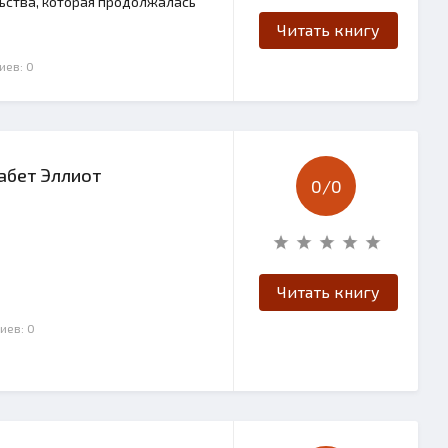
льства, которая продолжалась
Читать книгу
иев: 0
забет Эллиот
0/
0
Читать книгу
иев: 0