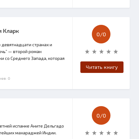
и Кларк
0/
0
в девятнадцати странах и
очь” — второй роман
и со Среднего Запада, которая
Читать книгу
иев: 0
0/
0
летней испанке Аните Дельгадо
атейших махараджей Индии.