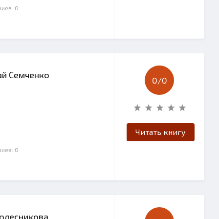
риев: 0
ай Семченко
0/
0
Читать книгу
риев: 0
Колесникова