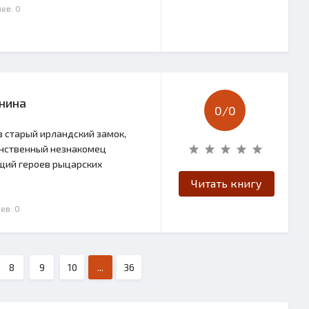
ев: 0
инина
0/
0
в старый ирландский замок,
аинственный незнакомец
щий героев рыцарских
Читать книгу
ев: 0
8
9
10
...
36