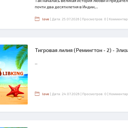
Так началась великая история любви и предате
почти два десятилетия в Индии,...
love
| Дата: 25.07.2026
| Просмотров: 0
| Комментар
Тигровая лилия (Ремингтон - 2) - Эли
...
love
| Дата: 24.07.2026
| Просмотров: 0
| Комментар