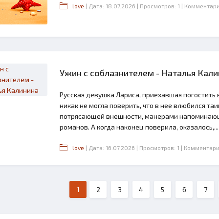
love
| Дата: 18.07.2026
| Просмотров: 1
| Комментари
Ужин с соблазнителем - Наталья Кал
Русская девушка Лариса, приехавшая погостить 
никак не могла поверить, что в нее влюбился т
потрясающей внешности, манерами напоминаю
романов. А когда наконец поверила, оказалось,...
love
| Дата: 16.07.2026
| Просмотров: 1
| Комментари
1
2
3
4
5
6
7