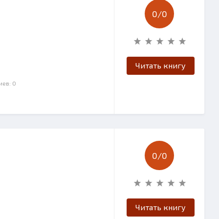
0/
0
Читать книгу
иев: 0
0/
0
Читать книгу