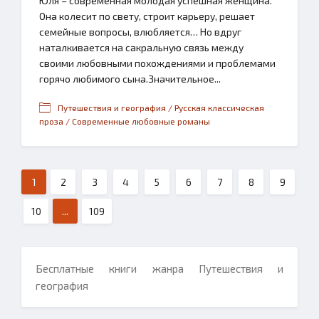
Юля – современная молодая успешная женщина.
Она колесит по свету, строит карьеру, решает
семейные вопросы, влюбляется… Но вдруг
наталкивается на сакральную связь между
своими любовными похождениями и проблемами
горячо любимого сына.Значительное...
Путешествия и география / Русская классическая
проза / Современные любовные романы
1
2
3
4
5
6
7
8
9
10
...
109
Бесплатные книги жанра Путешествия и
география