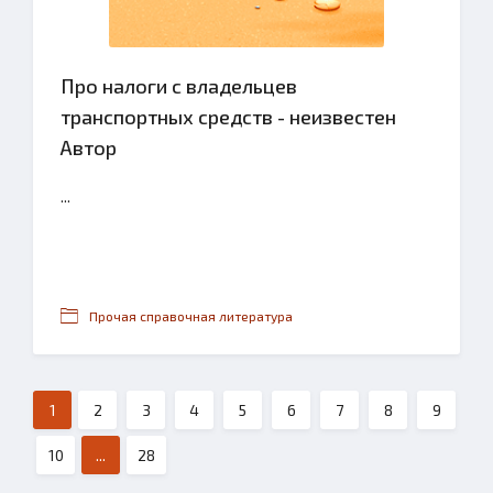
Про налоги с владельцев
транспортных средств - неизвестен
Автор
...
Прочая справочная литература
1
2
3
4
5
6
7
8
9
10
...
28