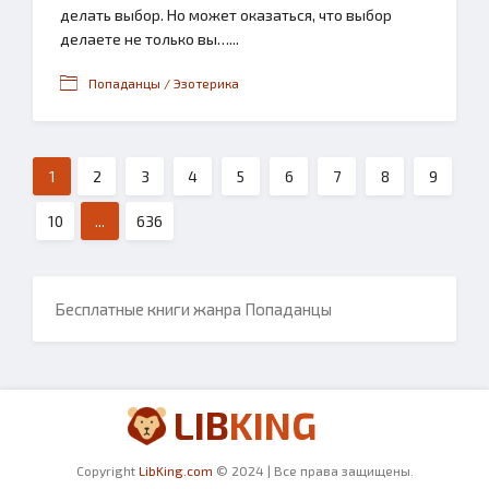
делать выбор. Но может оказаться, что выбор
делаете не только вы…...
Попаданцы / Эзотерика
1
2
3
4
5
6
7
8
9
10
...
636
Бесплатные книги жанра Попаданцы
LIB
KING
Copyright
LibKing.com
© 2024 | Все права защищены.