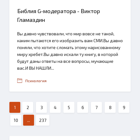
Библия G-модератора - Виктор
Гламаздин
Вы давно чувствовали, что мир вовсе не такой,
каким пытаются его изобразить вам СМИ.Вы давно
поняли, что хотите сломать этому нарисованному
миру хребет.Вы давно искали ту книгу, в которой
будут даны ответы на все вопросы, мучающие
вас.И ВЫ НАШЛИ...
Психология
1
2
3
4
5
6
7
8
9
10
...
237