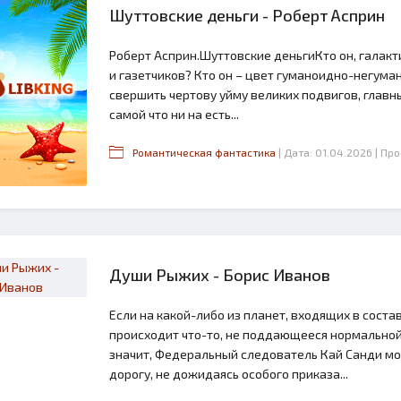
Шуттовские деньги - Роберт Асприн
Роберт Асприн.Шуттовские деньгиКто он, галакт
и газетчиков? Кто он – цвет гуманоидно-негум
свершить чертову уйму великих подвигов, главн
самой что ни на есть...
Романтическая фантастика
| Дата: 01.04.2026
| Пр
Души Рыжих - Борис Иванов
Если на какой-либо из планет, входящих в сост
происходит что-то, не поддающееся нормальной 
значит, Федеральный следователь Кай Санди мо
дорогу, не дожидаясь особого приказа...