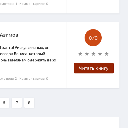
осмотров: 1
| Комментариев: 0
 Азимов
0/
0
Гранта! Рискуя жизнью, он
ессора Бениса, который
очь землянам одержать верх
Читать книгу
смотров: 2
| Комментариев: 0
6
7
8