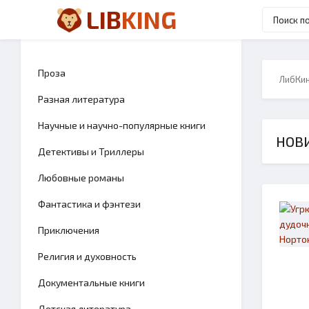
LIB
KING
Проза
ЛибКи
Разная литература
Научные и научно-популярные книги
НОВ
Детективы и Триллеры
Любовные романы
Фантастика и фэнтези
Приключения
Религия и духовность
Документальные книги
Детская литература