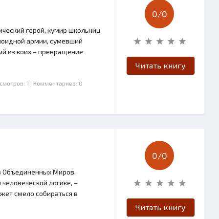
0/
0
ический герой, кумир школьниц
аноидной армии, сумевший
ый из коих – превращение
Читать книгу
осмотров: 1
| Комментариев: 0
0/
0
ав Объединенных Миров,
человеческой логике, –
жет смело собираться в
Читать книгу