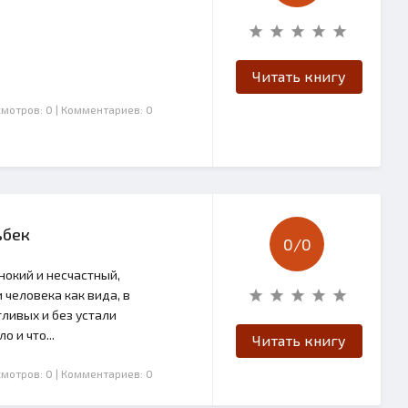
Читать книгу
смотров: 0
| Комментариев: 0
ьбек
0/
0
нокий и несчастный,
человека как вида, в
тливых и без устали
 и что...
Читать книгу
смотров: 0
| Комментариев: 0