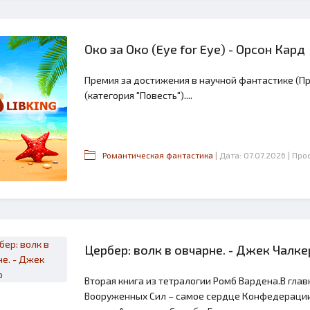
Око за Око (Eye for Eye) - Орсон Кард
Премия за достижения в научной фантастике (Пре
(категория "Повесть")....
Романтическая фантастика
| Дата: 07.07.2026
| Про
Цербер: волк в овчарне. - Джек Чалке
Вторая книга из тетралогии Ромб Вардена.В гл
Вооруженных Сил – самое сердце Конфедерации