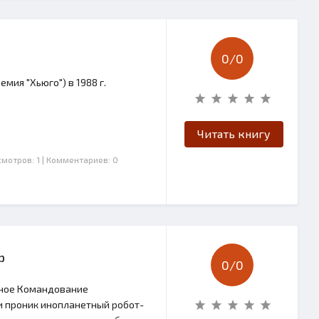
0/
0
мия "Хьюго") в 1988 г.
Читать книгу
смотров: 1
| Комментариев: 0
р
0/
0
авное Командование
 проник инопланетный робот-