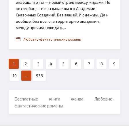
знаешь, что ты — новый страж между мирами. Но
потом бац — и оказываешься в Академии
Сказочных Созданий. Без вещей. И одежды. Да и
вообще, без всего, а территорию академии,
между прочим, покидать...
Любовно-фантастические романы
1
2
3
4
5
6
7
8
9
10
...
933
Бесплатные книги жанра Любовно-
фантастические романы