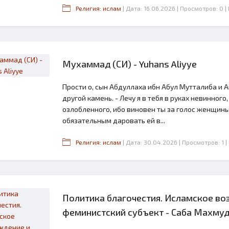
Религия: ислам
| Дата: 16.06.2026
| Просмотров: 0
|
Мухаммад (СИ) - Yuhans Aliyye
Прости о, сын Абдуллаха ибн Абул Мутталиба и 
другой камень. - Лечу я в тебя в руках невинного
озлобленного, ибо виновен ты за голос женщины 
обязательным даровать ей в...
Религия: ислам
| Дата: 30.04.2026
| Просмотров: 1
|
Политика благочестия. Исламское во
феминистский субъект - Саба Махму