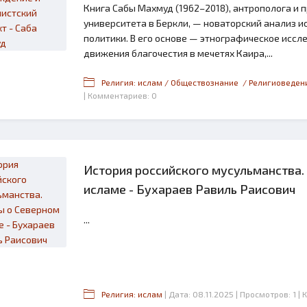
Книга Сабы Махмуд (1962–2018), антрополога и
университета в Беркли, — новаторский анализ и
политики. В его основе — этнографическое иссл
движения благочестия в мечетях Каира,...
Религия: ислам / Обществознание / Религиоведен
| Комментариев: 0
История российского мусульманства.
исламе - Бухараев Равиль Раисович
2.6
...
Религия: ислам
| Дата: 08.11.2025
| Просмотров: 1
| 