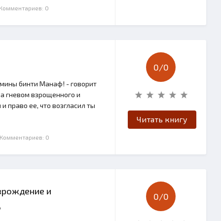
 Комментариев: 0
0/
0
Амины бинти Манаф! - говорит
, а гневом взрощенного и
и право ее, что возгласил ты
Читать книгу
 Комментариев: 0
зрождение и
0/
0
д