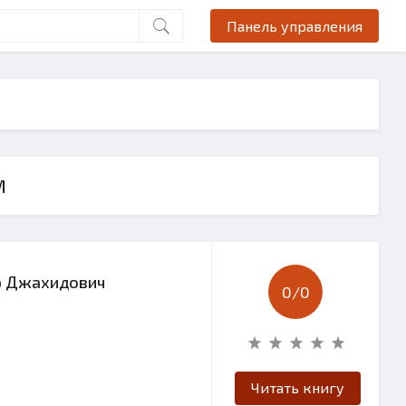
Панель управления
М
ар Джахидович
0/
0
Читать книгу