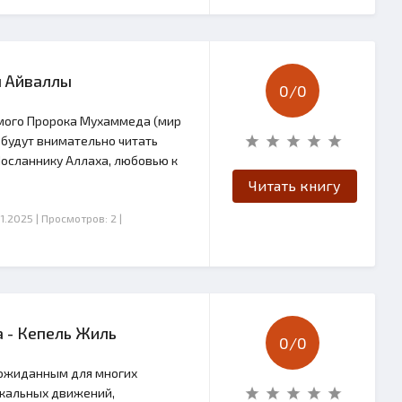
н Айваллы
0/
0
имого Пророка Мухаммеда (мир
 будут внимательно читать
Посланнику Аллаха, любовью к
Читать книгу
11.2025
| Просмотров: 2
|
 - Кепель Жиль
0/
0
еожиданным для многих
икальных движений,