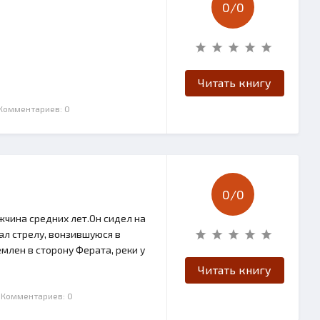
0/
0
Читать книгу
 Комментариев: 0
0/
0
ужчина средних лет.Он сидел на
жал стрелу, вонзившуюся в
емлен в сторону Ферата, реки у
Читать книгу
| Комментариев: 0