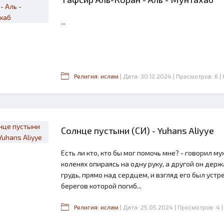
...
Религия: ислам
| Дата: 30.12.2024
| Просмотров: 6
|
Солнце пустыни (СИ) - Yuhans Aliyye
Есть ли кто, кто бы мог помочь мне? - говорил м
коленях опираясь на одну руку, а другой он дер
грудь, прямо над сердцем, и взгляд его был устр
берегов которой погиб...
Религия: ислам
| Дата: 25.05.2024
| Просмотров: 4