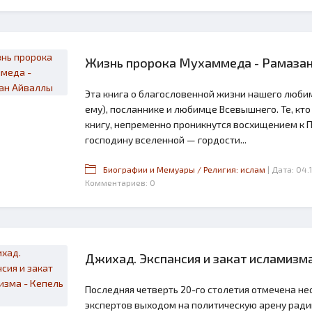
Жизнь пророка Мухаммеда - Рамаза
Эта книга о благословенной жизни нашего люб
ему), посланнике и любимце Всевышнего. Те, кто
книгу, непременно проникнутся восхищением к 
господину вселенной — гордости...
Биографии и Мемуары / Религия: ислам
| Дата: 04.
Комментариев: 0
Джихад. Экспансия и закат исламизма
Последняя четверть 20-го столетия отмечена н
экспертов выходом на политическую арену рад