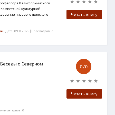
 профессора Калифорнийского
сламистской культурной
Читать книгу
едование низового женского
ие
| Дата: 09.11.2025
| Просмотров: 2
 Беседы о Северном
0/
0
Читать книгу
Комментариев: 0