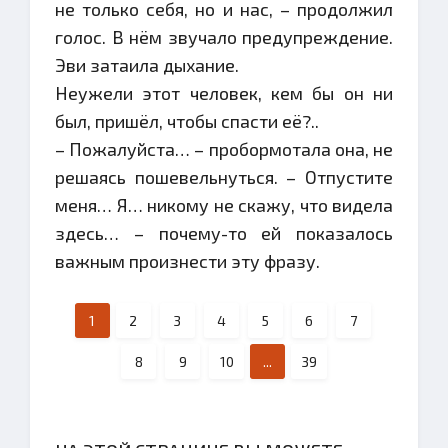
не только себя, но и нас, – продолжил
голос. В нём звучало предупреждение.
Эви затаила дыхание.
Неужели этот человек, кем бы он ни
был, пришёл, чтобы спасти её?..
– Пожалуйста… – пробормотала она, не
решаясь пошевельнуться. – Отпустите
меня… Я… никому не скажу, что видела
здесь… – почему-то ей показалось
важным произнести эту фразу.
1
2
3
4
5
6
7
8
9
10
...
39