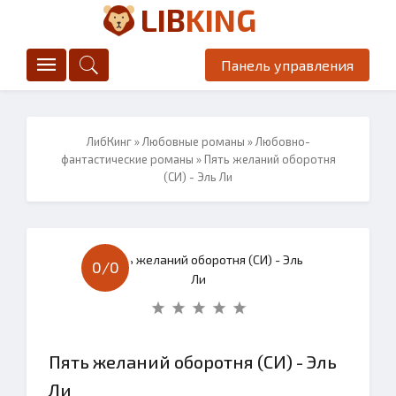
LIB
KING
Панель управления
ЛибКинг
»
Любовные романы
»
Любовно-
фантастические романы
» Пять желаний оборотня
(СИ) - Эль Ли
0/
0
Пять желаний оборотня (СИ) - Эль
Ли