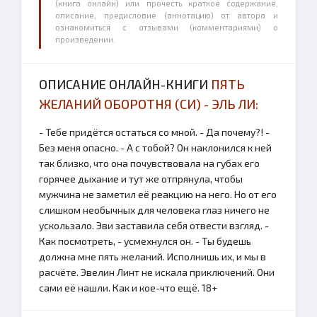
(книга онлайн) или прочесть краткое содержание,
описание, предисловие (аннотацию) от автора и
ознакомиться с отзывами (комментариями) о
произведении.
ОПИСАНИЕ ОНЛАЙН-КНИГИ
ПЯТЬ
ЖЕЛАНИЙ ОБОРОТНЯ (СИ) - ЭЛЬ ЛИ:
- Тебе придётся остаться со мной. - Да почему?! -
Без меня опасно. - А с тобой? Он наклонился к ней
так близко, что она почувствовала на губах его
горячее дыхание и тут же отпрянула, чтобы
мужчина не заметил её реакцию на него. Но от его
слишком необычных для человека глаз ничего не
ускользало. Эви заставила себя отвести взгляд. -
Как посмотреть, - усмехнулся он. - Ты будешь
должна мне пять желаний. Исполнишь их, и мы в
расчёте. Эвелин Линт не искала приключений. Они
сами её нашли. Как и кое-что ещё. 18+