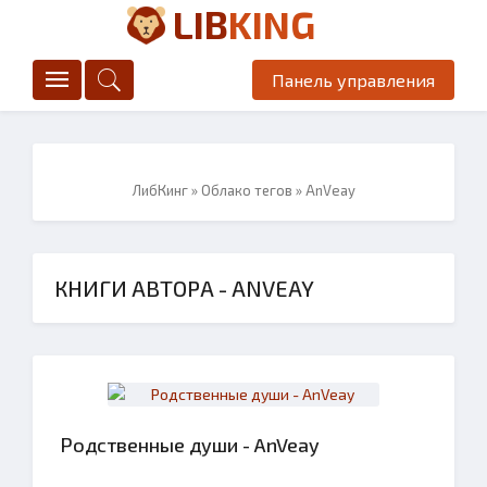
LIB
KING
Панель управления
ЛибКинг
»
Облако тегов
» AnVeay
КНИГИ АВТОРА - ANVEAY
Родственные души - AnVeay