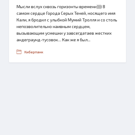
Мысли вслух сквозь горизонты времени)))) В
самом сердце Города Серых Теней, носящего имя
Кали, я бродил с улыбкой Мумий Тролля и со столь
непозволительно наивным сердцем,
вызывающим усмешки у завсегдатаев жестких
андеграунд-тусовок… Как же я был...
Киберпанк