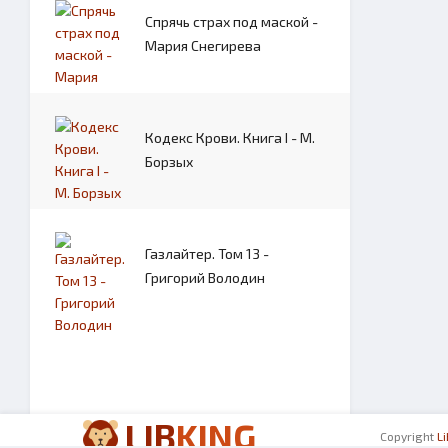
Спрячь страх под маской -
Мария Снегирева
Кодекс Крови. Книга I - М.
Борзых
Газлайтер. Том 13 -
Григорий Володин
LIB
KING
Copyright
L