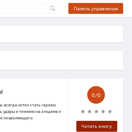
Панель управления
d
0/
0
, всегда хотел стать героем.
 удары и техники на злодеев и
 не позволяющего
Читать книгу