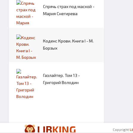
Спрячь страх под маской -
Мария Снегирева
Кодекс Крови. Книга I - М.
Борзых
Газлайтер. Том 13 -
Григорий Володин
LIB
KING
Copyright
L