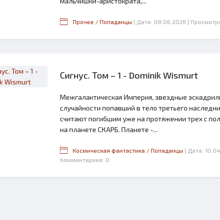
мальчишки-аристократа,...
Прочее / Попаданцы
| Дата: 08.06.2026
| Просмотро
Сигнус. Том – 1 - Dominik Wismurt
Межгалактическая Империя, звездные эскадрильи,
случайности попавший в тело третьего наследни
считают погибшим уже на протяжении трех с пол
на планете СКАРБ. Планете -...
Космическая фантастика / Попаданцы
| Дата: 10.0
Комментариев: 0