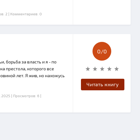
в: 2
| Комментариев: 0
0/
0
 борьба за власть и я - по
ка престола, которого все
овиной лет. Я жив, но нахожусь
Читать книгу
4.2025
| Просмотров: 6
|