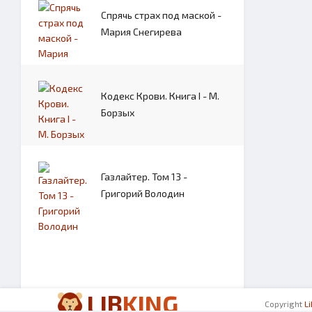
Спрячь страх под маской -
Мария Снегирева
Кодекс Крови. Книга I - М.
Борзых
Газлайтер. Том 13 -
Григорий Володин
LIB
KING
Copyright
L