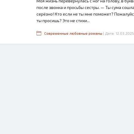
Моя жизнь перевернулась с ног на голову, в бук
после звонка и просьбы сестры. — Ты сума сошла?
серёзно! Кто если не ты мне поможет? Пожалуйс
ты просишь? Это не стихи...
Современные любовные романы
| Дата: 12.03.2025
2.6