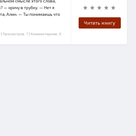
вальном смысле этого слова,
 — кричу в трубку. — Нет я
та, Алин. — Ты понимаешь что
Читать книгу
| Просмотров: 7
| Комментариев: 0