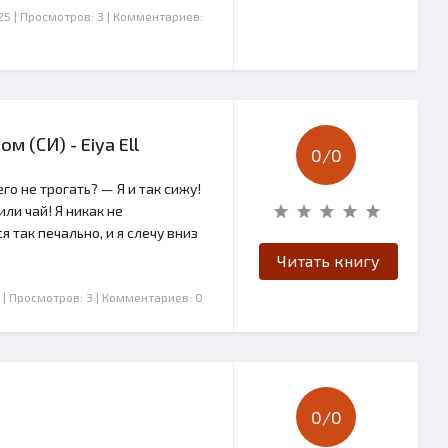
25
| Просмотров: 3
| Комментариев:
 (СИ) - Eiya Ell
0/
0
о не трогать? — Я и так сижу!
или чай! Я никак не
 так печально, и я слечу вниз
Читать книгу
| Просмотров: 3
| Комментариев: 0
0/
0