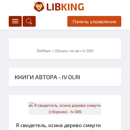
LIB
KING
Панель управления
ЛибКинг
»
Облако тегов
» Iv OlRi
КНИГИ АВТОРА - IV OLRI
Я свидетель, осина дерево смерти