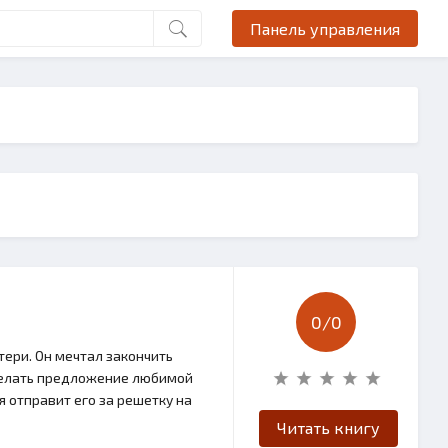
Панель управления
0/
0
ери. Он мечтал закончить
сделать предложение любимой
я отправит его за решетку на
Читать книгу