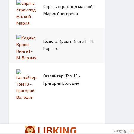
Спрячь страх под маской -
Мария Снегирева
Кодекс Крови. Книга I - М.
Борзых
Газлайтер. Том 13 -
Григорий Володин
LIB
KING
Copyright
L