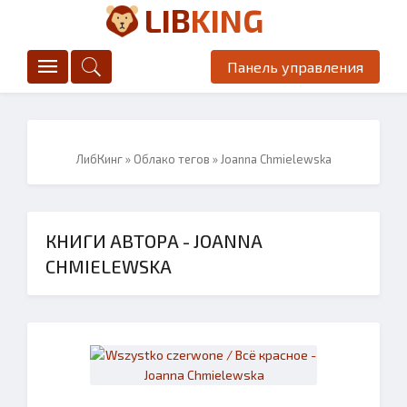
LIB
KING
Панель управления
ЛибКинг
»
Облако тегов
» Joanna Chmielewska
КНИГИ АВТОРА - JOANNA
CHMIELEWSKA