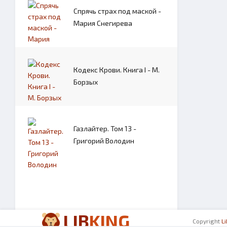
Спрячь страх под маской -
Мария Снегирева
Кодекс Крови. Книга I - М.
Борзых
Газлайтер. Том 13 -
Григорий Володин
LIB
KING
Copyright
L