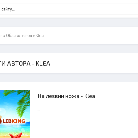
нг
»
Облако тегов
» Klea
И АВТОРА - KLEA
На лезвии ножа - Klea
...