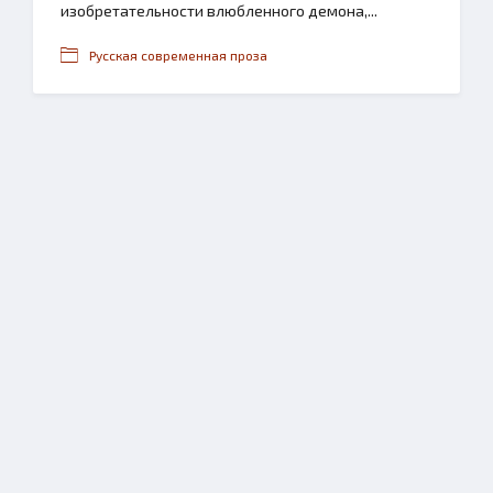
изобретательности влюбленного демона,...
Русская современная проза
LIB
KING
Copyright
LibKing.com
© 2024 | Все права защищены.
pbn.book@gmail.com