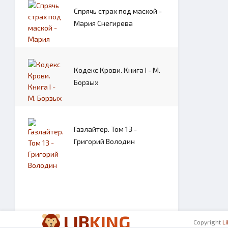
Спрячь страх под маской -
Мария Снегирева
Кодекс Крови. Книга I - М.
Борзых
Газлайтер. Том 13 -
Григорий Володин
LIB
KING
Copyright
L