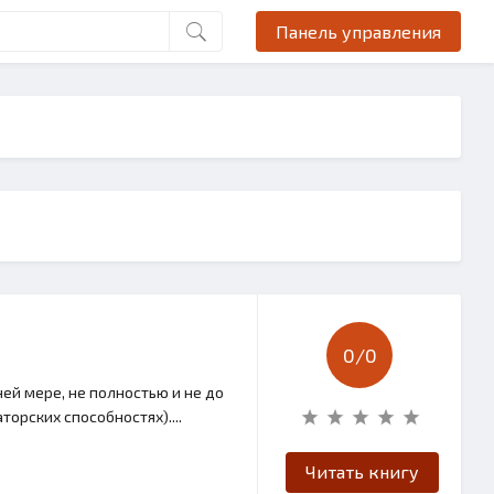
Панель управления
0/
0
ей мере, не полностью и не до
орских способностях)....
Читать книгу