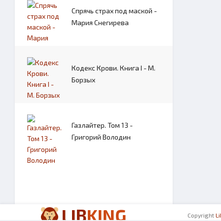
Спрячь страх под маской -
Мария Снегирева
Кодекс Крови. Книга I - М.
Борзых
Газлайтер. Том 13 -
Григорий Володин
LIB
KING
Copyright
L