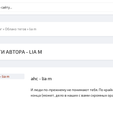
нг
»
Облако тегов
» lia m
И АВТОРА - LIA M
ahc - lia m
И люди по-прежнему не понимают тебя. По крайн
конца (может, дело в наших с вами скромных орат