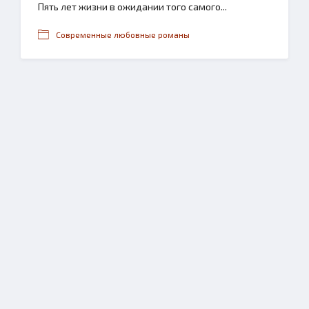
Пять лет жизни в ожидании того самого...
Современные любовные романы
LIB
KING
Copyright
LibKing.com
© 2024 | Все права защищены.
pbn.book@gmail.com