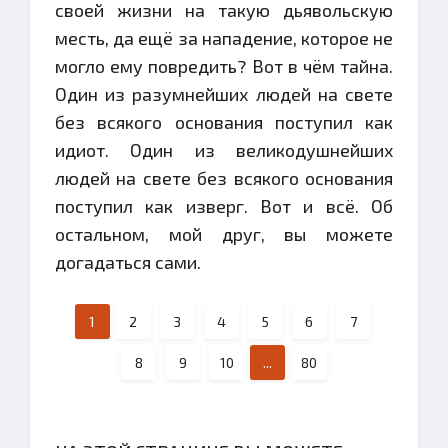
своей жизни на такую дьявольскую
месть, да ещё за нападение, которое не
могло ему повредить? Вот в чём тайна.
Один из разумнейших людей на свете
без всякого основания поступил как
идиот. Один из великодушнейших
людей на свете без всякого основания
поступил как изверг. Вот и всё. Об
остальном, мой друг, вы можете
догадаться сами.
1
2
3
4
5
6
7
8
9
10
...
80