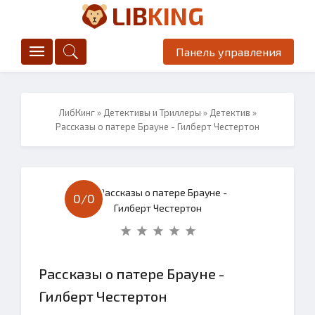
LIB
KING
Панель управления
ЛибКинг
»
Детективы и Триллеры
»
Детектив
»
Рассказы о патере Брауне - Гилберт Честертон
0/
0
Рассказы о патере Брауне -
Гилберт Честертон