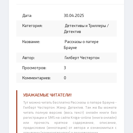
Дата:
30.04.2025
Категория:
Детективы и Триллеры
/
Детектив
Название:
Рассказы о патере
Брауне
Автор:
Гилберт Честертон
Просмотров:
3
Комментариев:
0
УВАЖАЕМЫЕ ЧИТАТЕЛИ!
Тут можно читать бесплатно Рассказы о патере Брауне -
Гилберт Честертон. Жанр: Детектив. Так же Вы можете
читать полную версию (весь текст) онлайн книги без
регистрации и SMS на сайте Kniga-online (книга онлайн)
или прочесть краткое содержание, описание,
предисловие (аннотацию) от автора и ознакомиться с
отзывами (комментариями) о произведении.