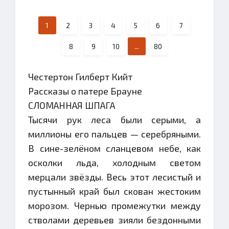
1
2
3
4
5
6
7
8
9
10
...
80
Честертон Гилберт Кийт
Рассказы о патере Брауне
СЛОМАННАЯ ШПАГА
Тысячи рук леса были серыми, а
миллионы его пальцев — серебряными.
В сине-зелёном сланцевом небе, как
осколки льда, холодным светом
мерцали звёзды. Весь этот лесистый и
пустынный край был скован жестоким
морозом. Чернью промежутки между
стволами деревьев зияли бездонными