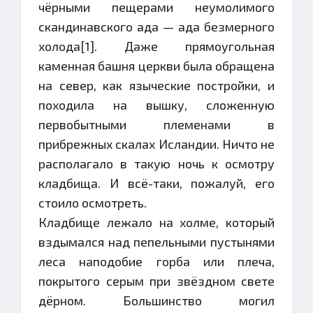
чёрными пещерами неумолимого
скандинавского ада — ада безмерного
холода[1]. Даже прямоугольная
каменная башня церкви была обращена
на север, как языческие постройки, и
походила на вышку, сложенную
первобытными племенами в
прибрежных скалах Исландии. Ничто не
располагало в такую ночь к осмотру
кладбища. И всё-таки, пожалуй, его
стоило осмотреть.
Кладбище лежало на холме, который
вздымался над пепельными пустынями
леса наподобие горба или плеча,
покрытого серым при звёздном свете
дёрном. Большинство могил