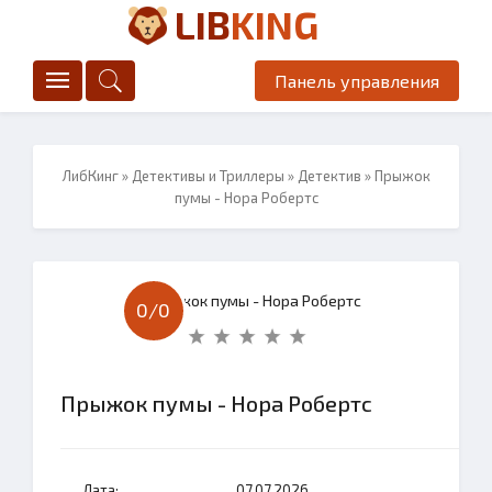
LIB
KING
Панель управления
ЛибКинг
»
Детективы и Триллеры
»
Детектив
» Прыжок
пумы - Нора Робертс
0/
0
Прыжок пумы - Нора Робертс
Дата:
07.07.2026