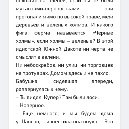
похожих на оленей, если бы те были
мутантами-переростками; они
протопали мимо по высокой траве, меж
деревьев и зеленых холмов. И какого
фига ферма называется «Черные
холмы», если холмы – зеленые? В этой
идиотской Южной Дакоте ни черта не
смыслят в зелени.
Ни небоскребов, ни улиц, ни торговцев
на тротуарах. Домом здесь и не пахло.
Бабушка, сидевшая впереди,
развернулась к нему:
– Ты видел, Купер? Там были лоси.
– Наверное.
– Еще немного, и мы будем дома
у Шансов, – известила она внука. – Это