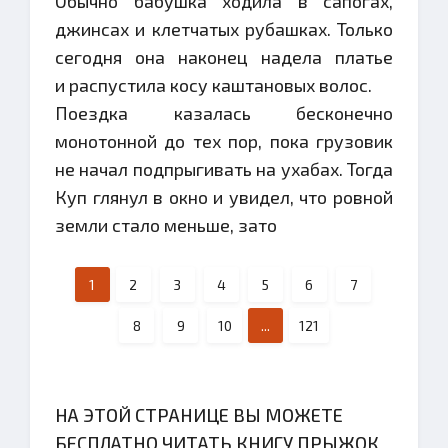
Обычно бабушка ходила в сапогах,
джинсах и клетчатых рубашках. Только
сегодня она наконец надела платье
и распустила косу каштановых волос.
Поездка казалась бесконечно
монотонной до тех пор, пока грузовик
не начал подпрыгивать на ухабах. Тогда
Куп глянул в окно и увидел, что ровной
земли стало меньше, зато
1
2
3
4
5
6
7
8
9
10
...
121
НА ЭТОЙ СТРАНИЦЕ ВЫ МОЖЕТЕ
БЕСПЛАТНО ЧИТАТЬ КНИГУ ПРЫЖОК