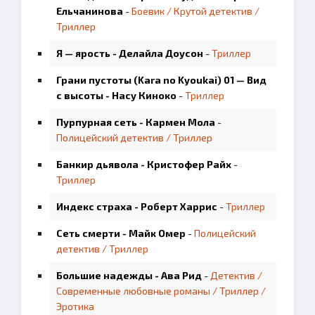
Ельчанинова
-
Боевик / Крутой детектив /
Триллер
Я — ярость - Делайла Доусон
-
Триллер
Грани пустоты (Kara no Kyoukai) 01 — Вид
с высоты - Насу Киноко
-
Триллер
Пурпурная сеть - Кармен Мола
-
Полицейский детектив / Триллер
Банкир дьявола - Кристофер Райх
-
Триллер
Индекс страха - Роберт Харрис
-
Триллер
Сеть смерти - Майк Омер
-
Полицейский
детектив / Триллер
Большие надежды - Ава Рид
-
Детектив /
Современные любовные романы / Триллер /
Эротика