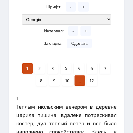
Шрифт:
-
+
Интервал:
-
+
Закладка:
Сделать
1
2
3
4
5
6
7
8
9
10
...
12
1
Теплым июльским вечером в деревне
царила тишина, вдалеке потрескивал
костер, дул теплый ветер и все было
наполнено спокойствием. Здесь, в