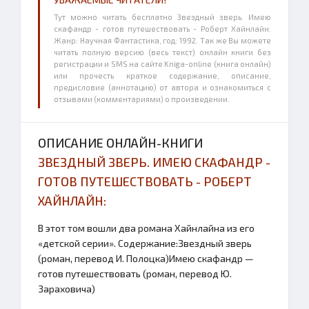
Тут можно читать бесплатно Звездный зверь. Имею
скафандр - готов путешествовать - Роберт Хайнлайн.
Жанр: Научная Фантастика, год: 1992. Так же Вы можете
читать полную версию (весь текст) онлайн книги без
регистрации и SMS на сайте Kniga-online (книга онлайн)
или прочесть краткое содержание, описание,
предисловие (аннотацию) от автора и ознакомиться с
отзывами (комментариями) о произведении.
ОПИСАНИЕ ОНЛАЙН-КНИГИ
ЗВЕЗДНЫЙ ЗВЕРЬ. ИМЕЮ СКАФАНДР -
ГОТОВ ПУТЕШЕСТВОВАТЬ - РОБЕРТ
ХАЙНЛАЙН:
В этот том вошли два романа Хайнлайна из его
«детской серии». Содержание:Звездный зверь
(роман, перевод И. Полоцка)Имею скафандр —
готов путешествовать (роман, перевод Ю.
Зараховича)