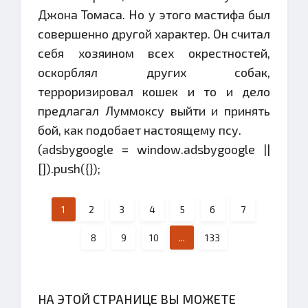
Джона Томаса. Но у этого мастифа был
совершенно другой характер. Он считал
себя хозяином всех окрестностей,
оскорблял других собак,
терроризировал кошек и то и дело
предлагал Луммоксу выйти и принять
бой, как подобает настоящему псу.
(adsbygoogle = window.adsbygoogle ||
[]).push({});
1
2
3
4
5
6
7
8
9
10
...
133
НА ЭТОЙ СТРАНИЦЕ ВЫ МОЖЕТЕ