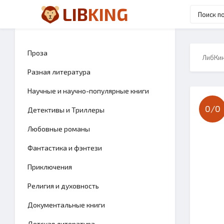
LIB
KING
Проза
ЛибКи
Разная литература
Научные и научно-популярные книги
0/
0
Детективы и Триллеры
Любовные романы
Фантастика и фэнтези
Приключения
Религия и духовность
Документальные книги
Детская литература