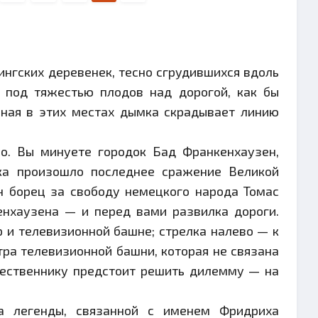
нгских деревенек, тесно сгрудившихся вдоль
я под тяжестью плодов над дорогой, как бы
чная в этих местах дымка скрадывает линию
но. Вы минуете городок Бад Франкенхаузен,
ека произошло последнее сражение Великой
ен борец за свободу немецкого народа Томас
енхаузена — и перед вами развилка дороги.
р и телевизионной башне; стрелка налево — к
тра телевизионной башни, которая не связана
шественнику предстоит решить дилемму — на
а легенды, связанной с именем Фридриха