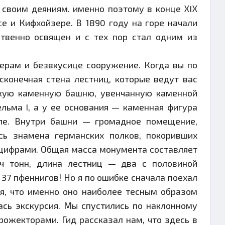
 своим деяниям. именно поэтому в конце ХIХ
е и Кифхойзере. В 1890 году на горе начали
ственно освящен и с тех пор стал одним из
ерам и безвкусице сооружение. Когда вы по
сконечная стена лестниц, которые ведут вас
тскую каменную башню, увенчанную каменной
льма I, а у ее основания — каменная фигура
ле. Внутри башни — громадное помещение,
сь знамена германских полков, покоривших
цифрами. Общая масса монумента составляет
яч тонн, длина лестниц — два с половиной
 37 пфеннигов! Но я по ошибке сначала поехал
ая, что именно оно наиболее тесным образом
лась экскурсия. Мы спустились по наклонному
ожекторами. Гид рассказал нам, что здесь в