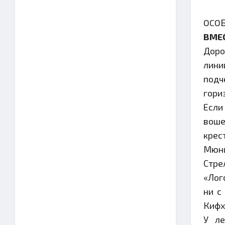
OCOБ
ВМЕ
Доро
лини
подч
гори
Если
воше
крес
Мюнц
Стре
«Лог
ни с
Кифх
У ле