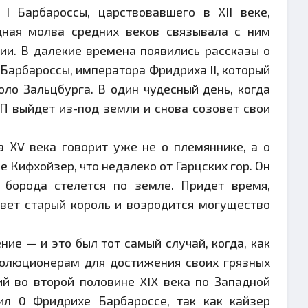
I Барбароссы, царствовавшего в ХII веке,
дная молва средних веков связывала с ним
и. В далекие времена появились рассказы о
 Барбароссы, императора Фридриха II, который
оло Зальцбурга. В один чудесный день, когда
П выйдет из-под земли и снова созовет свои
а ХV века говорит уже не о племяннике, а о
е Кифхойзер, что недалеко от Гарцских гор. Он
я борода стелется по земле. Придет время,
вет старый король и возродится могущество
ие — и это был тот самый случай, когда, как
волюционерам для достижения своих грязных
й во второй половине XIX века по Западной
ил 0 Фридрихе Барбароссе, так как кайзер