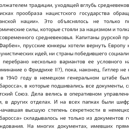
олжателем традиции, уходящей вглубь средневековья
исках прообраза нацистского государства обра
анской нации». Это объяснялось не только п
омические силы, которые стояли за нацизмом и толк
 современного средневековья. Капитаны рурской п
Фарбен», прусские юнкеры хотели вернуть Европу 
унистических идей, ни страны победившего социали
 перебрано несколько вариантов ее условного н
оминание о Фридрихе II?), пока, наконец, Гитлер не
в 1940 году в немецком генеральном штабе бы
баросса», в которые подшивались все документы, 
тский Союз. Дела велись в оперативном управлени
и, в других отделах. И на всех папках были шифр
начавшая высшую степень секретности в немецк
баросса» складывалось не только из документов г
ндования. На многих документах, имевших прям