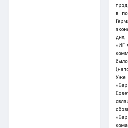
прод
в по
Герм
экон
дня,
«ИГ 
комм
было
(нап
Уже 
«Бар
Сове
связ
обоз
«Бар
кома