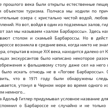
е прошлого века были открыты естественные пеще
и объектом туризма. Полчаса мы ходили по при
ительные озера с кристально чистой водой, люб
плений. Но вот, войдя в один из подземных залов, гид
от зал мы называем «залом Барбароссы». Здесь нах
вают столом и скамьей Барбароссы. Но в дейст
ароссе возникла в средние века, когда никто не зн
ра, открытая в конце ХIХ века, находится далеко от К
ицах экскурсантов было написано некоторое разоч
ебрежения к фальшивому столу даже сел на него и
 было искать отнюдь не в «Логове Барбароссы».
вить, что в 1971 году были обнаружены следы
ывается, утонул в Черном море во время одного из
ем немного...
а Адольф Гитлер придумывал условное название для
спомнил о Барбароссе не случайно и не только