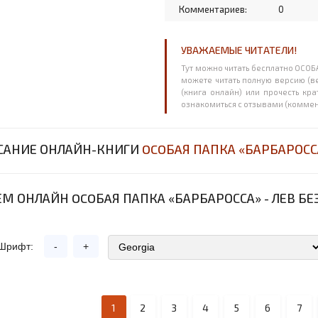
Комментариев:
0
УВАЖАЕМЫЕ ЧИТАТЕЛИ!
Тут можно читать бесплатно OCOБ
можете читать полную версию (ве
(книга онлайн) или прочесть кр
ознакомиться с отзывами (комме
САНИЕ ОНЛАЙН-КНИГИ
OCOБAЯ ПАПКА «БАРБАРОСС
М ОНЛАЙН OCOБAЯ ПАПКА «БАРБАРОССА» - ЛЕВ 
Шрифт:
-
+
1
2
3
4
5
6
7