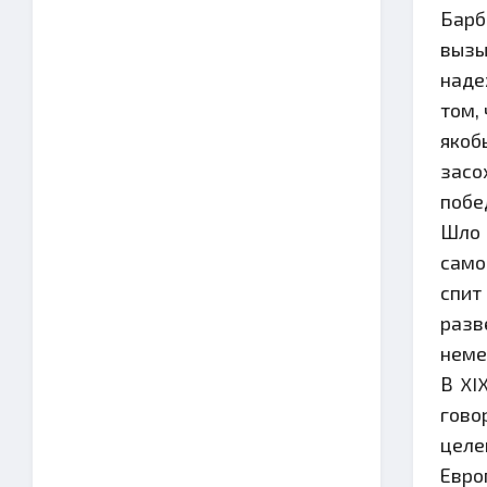
Барб
вызы
наде
том,
якоб
засо
побе
Шло 
само
спит
разв
неме
В XI
гово
целе
Евро