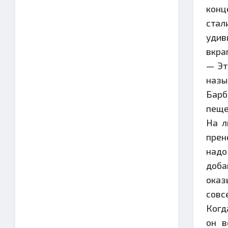
конц
стал
удив
вкра
— Эт
назы
Барб
пеще
На л
прен
надо
доба
оказ
совс
Когд
он в