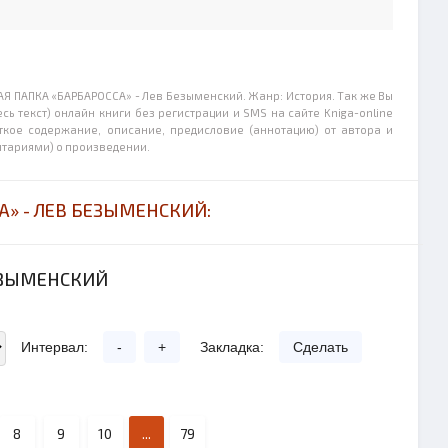
AЯ ПАПКА «БАРБАРОССА» - Лев Безыменский. Жанр: История. Так же Вы
сь текст) онлайн книги без регистрации и SMS на сайте Kniga-online
аткое содержание, описание, предисловие (аннотацию) от автора и
нтариями) о произведении.
А» - ЛЕВ БЕЗЫМЕНСКИЙ:
БЕЗЫМЕНСКИЙ
Интервал:
-
+
Закладка:
Сделать
8
9
10
...
79