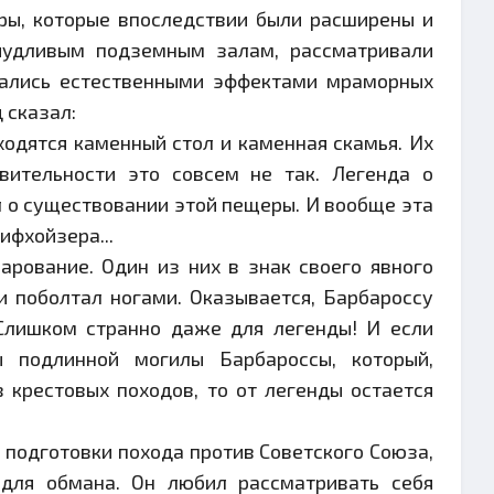
ры, которые впоследствии были расширены и
чудливым подземным залам, рассматривали
овались естественными эффектами мраморных
 сказал:
одятся каменный стол и каменная скамья. Их
вительности это совсем не так. Легенда о
ал о существовании этой пещеры. И вообще эта
ифхойзера...
арование. Один из них в знак своего явного
 поболтал ногами. Оказывается, Барбароссу
 Слишком странно даже для легенды! И если
 подлинной могилы Барбароссы, который,
 крестовых походов, то от легенды остается
 подготовки похода против Советского Союза,
 для обмана. Он любил рассматривать себя