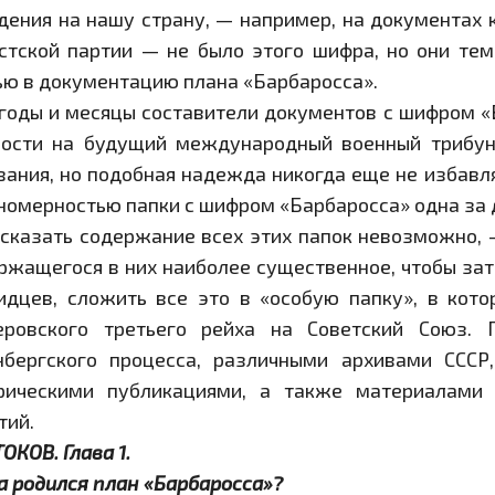
дения на нашу страну, — например, на документах 
стской партии — не было этого шифра, но они те
ью в документацию плана «Барбаросса».
 годы и месяцы составители документов с шифром «
ости на будущий международный военный трибуна
зания, но подобная надежда никогда еще не избавл
номерностью папки с шифром «Барбаросса» одна за 
сказать содержание всех этих папок невозможно, —
ржащегося в них наиболее существенное, чтобы зат
идцев, сложить все это в «особую папку», в кот
еровского третьего рейха на Советский Союз.
бергского процесса, различными архивами СССР
рическими публикациями, а также материалами
тий.
ОКОВ. Глава 1.
а родился план «Барбаросса»?