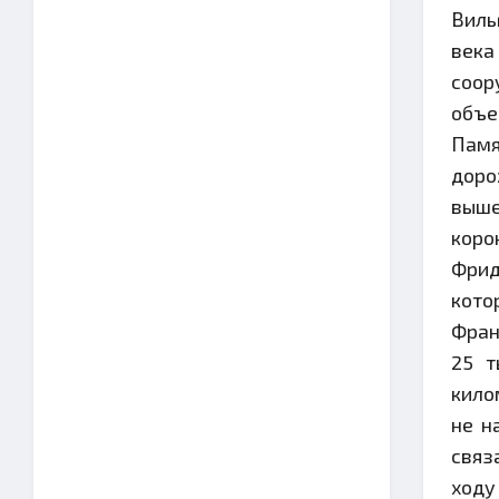
Виль
века
соор
объе
Памя
доро
выше
коро
Фрид
кото
Фран
25 т
кило
не н
связ
ходу