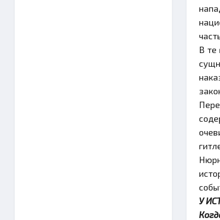
напа
наци
част
В те
сущн
нака
зако
Пере
соде
очев
гитл
Нюрн
исто
собы
У ИСТ
Когд