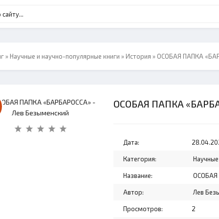
нг
»
Научные и научно-популярные книги
»
История
» OCOБAЯ ПАПКА «БАР
OCOБAЯ ПАПКА «БАРБА
Дата:
28.04.20
Категория:
Научные
Название:
OCOБAЯ 
Автор:
Лев Без
Просмотров:
2