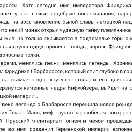
ароссы, Хотя сегодня имя императора Фридриха 
вает у нас самые недобрые воспоминания, наро
жды на восстановление былой славы немецкой наци
 что некий монах открыл чудесную тайну племянника
ы жив, но только скрывается в подземелье горы ок
хшая груша вдруг принесет плоды, король Фридрих 
доносные полки.
время, менялись песни, менялись легенды. Хроник
м Фридрихе I Барбароссе, который спит глубоко в гор
 на скамье подле круглого стола, и его длинна
ерзнутся каменные недра Кифхойзера, выйдет на с
цкой империи...
X веке легенда о Барбароссе пережила новое рожден
рил Томас Манн, миф служит мракобесам-контрре
й. Прусский милитаризм, огнем и мечом прошедши
пе во имя создания Германской империи вспомн