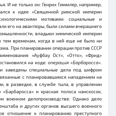
. И не только он: Генрих Гиммлер, например,
щался к идее «Священной римской империи
сихологическими мотивами: социальные и
али его на авантюры, были силами вчерашнего
ромышленности, владыки химической империи
к тем временам, когда в ней еще не было ни
зма. При планировании операции против СССР
аименования: «Ауфбау Ост», «Отто», «Фрид»
 остановился на коде:
операция «Барбаросса».
ли заведены специальные дела под шифром
связанные с планировавшимся нападением на
и, в разведке, в службе тыла, в управлении
 «Барбаросса» и красная полоса наискосок,
ом военном делопроизводстве. Однако дело
енштаба и других органов высшего военного
ое отношение к планированию преступного