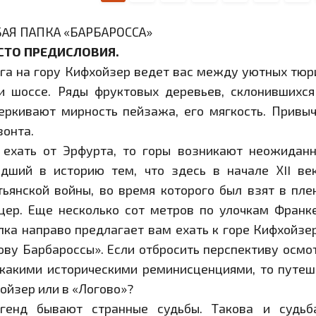
AЯ ПАПКА «БАРБАРОССА»
СТО ПРЕДИСЛОВИЯ.
га на гору Кифхойзер ведет вас между уютных тюри
и шоссе. Ряды фруктовых деревьев, склонившихс
еркивают мирность пейзажа, его мягкость. Привы
зонта.
 ехать от Эрфурта, то горы возникают неожидан
дший в историю тем, что здесь в начале ХII в
тьянской войны, во время которого был взят в пл
ер. Еще несколько сот метров по улочкам Франк
лка направо предлагает вам ехать к горе Кифхойзе
ову Барбароссы». Если отбросить перспективу осмо
 какими историческими реминисценциями, то путе
ойзер или в «Логово»?
генд бывают странные судьбы. Такова и судьб