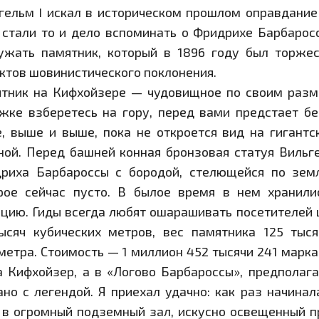
гельм I искал в историческом прошлом оправдание
 стали то и дело вспоминать о Фридрихе Барбаросс
ужать памятник, который в 1896 году был торже
ктов шовинистического поклонения.
тник на Кифхойзере — чудовищное по своим разм
жке взберетесь на гору, перед вами предстает бе
, выше и выше, пока не откроется вид на гиган
ной. Перед башней конная бронзовая статуя Вильге
риха Барбароссы с бородой, стелющейся по зем
рое сейчас пусто. В былое время в нем хранили
цию. Гиды всегда любят ошарашивать посетителей 
ысяч кубических метров, вес памятника 125 тыс
метра. Стоимость — 1 миллион 452 тысячи 241 марка
а Кифхойзер, а в «Логово Барбароссы», предполаг
ано с легендой. Я приехал удачно: как раз начина
 в огромный подземный зал, искусно освещенный пр