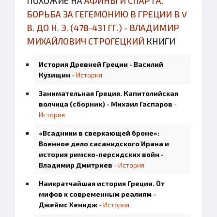
ПОХОЖИЕ НА
АФИНЫ И СПАРТА.
БОРЬБА ЗА ГЕГЕМОНИЮ В ГРЕЦИИ В V
В. ДО Н. Э. (478-431 ГГ.) - ВЛАДИМИР
МИХАЙЛОВИЧ СТРОГЕЦКИЙ
КНИГИ
История Древней Греции - Василий
Кузищин
-
История
Занимательная Греция. Капитолийская
волчица (сборник) - Михаил Гаспаров
-
История
«Всадники в сверкающей броне»:
Военное дело сасанидского Ирана и
история римско-персидских войн -
Владимир Дмитриев
-
История
Наикратчайшая история Греции. От
мифов к современным реалиям -
Джеймс Хенидж
-
История