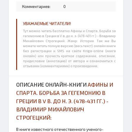
Комментариев:
0
УВАЖАЕМЫЕ ЧИТАТЕЛИ!
Тут можно читать бесплатно Афины и Спарта. Борьба за
гегемонию в Греции в V в. до н. э. (478-431 гг.) - Владимир
Михайлович Строгецкий. Жанр: История. Так же Вы
можете читать полную версию (весь текст) онлайн книги
без регистрации и SMS на сайте Kniga-online (книга
онлайн) или прочесть краткое содержание, описание,
предисловие (аннотацию) от автора и ознакомиться с
отзывами (комментариями) о произведении.
ОПИСАНИЕ ОНЛАЙН-КНИГИ
АФИНЫ И
СПАРТА. БОРЬБА ЗА ГЕГЕМОНИЮ В
ГРЕЦИИ В V В. ДО Н. Э. (478-431 ГГ.) -
ВЛАДИМИР МИХАЙЛОВИЧ
СТРОГЕЦКИЙ:
В книге известного отечественного ученого-