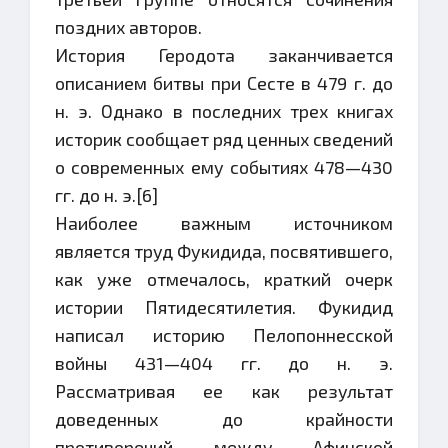
поздних авторов.
История Геродота заканчивается
описанием битвы при Сесте в 479 г. до
н. э. Однако в последних трех книгах
историк сообщает ряд ценных сведений
о современных ему событиях 478—430
гг. до н. э.[6]
Наиболее важным источником
является труд Фукидида, посвятившего,
как уже отмечалось, краткий очерк
истории Пятидесятилетия. Фукидид
написал историю Пелопоннесской
войны 431—404 гг. до н. э.
Рассматривая ее как результат
доведенных до крайности
противоречий между Афинской