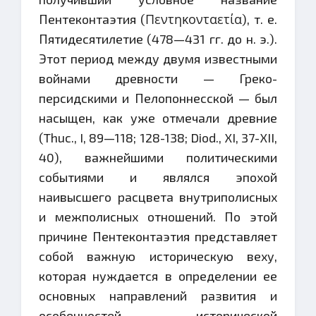
Пентеконтаэтия (Πεντηκονταετία), т. е.
Пятидесятилетие (478—431 гг. до н. э.).
Этот период между двумя известными
войнами древности — Греко-
персидскими и Пелопоннесской — был
насыщен, как уже отмечали древние
(Thuc., I, 89—118; 128-138; Diod., XI, 37-XII,
40), важнейшими политическими
событиями и являлся эпохой
наивысшего расцвета внутриполисных
и межполисных отношений. По этой
причине Пентеконтаэтия представляет
собой важную историческую веху,
которая нуждается в определении ее
основных направлений развития и
особенностей исторической