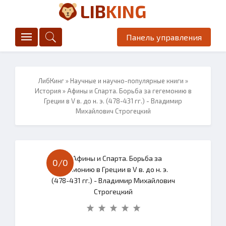
LIB
KING
Панель управления
ЛибКинг
»
Научные и научно-популярные книги
»
История
» Афины и Спарта. Борьба за гегемонию в
Греции в V в. до н. э. (478-431 гг.) - Владимир
Михайлович Строгецкий
0/
0