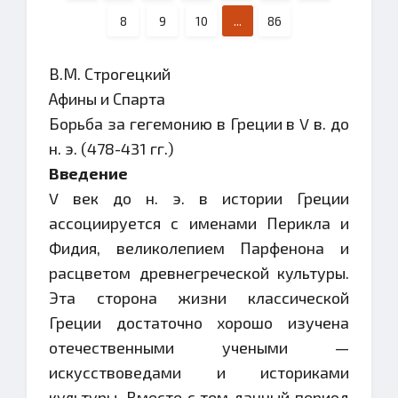
8
9
10
...
86
В.М. Строгецкий
Афины и Спарта
Борьба за гегемонию в Греции в V в. до
н. э. (478-431 гг.)
Введение
V век до н. э. в истории Греции
ассоциируется с именами Перикла и
Фидия, великолепием Парфенона и
расцветом древнегреческой культуры.
Эта сторона жизни классической
Греции достаточно хорошо изучена
отечественными учеными —
искусствоведами и историками
культуры. Вместе с тем данный период