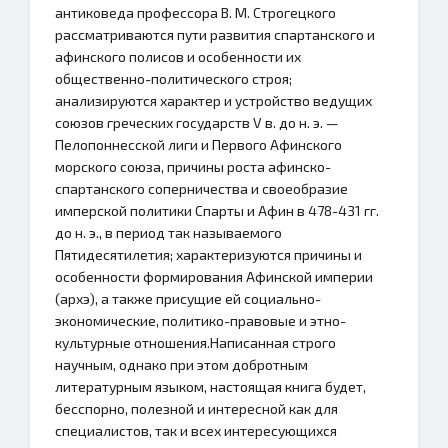
антиковеда профессора В. М. Строгецкого
рассматриваются пути развития спартанского и
афинского полисов и особенности их
общественно-политического строя;
анализируются характер и устройство ведущих
союзов греческих государств V в. до н. э. —
Пелопоннесской лиги и Первого Афинского
морского союза, причины роста афинско-
спартанского соперничества и своеобразие
имперской политики Спарты и Афин в 478-431 гг.
до н. э., в период так называемого
Пятидесятилетия; характеризуются причины и
особенности формирования Афинской империи
(архэ), а также присущие ей социально-
экономические, политико-правовые и этно-
культурные отношения.Написанная строго
научным, однако при этом добротным
литературным языком, настоящая книга будет,
бесспорно, полезной и интересной как для
специалистов, так и всех интересующихся