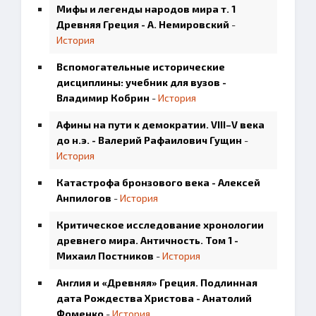
Мифы и легенды народов мира т. 1
Древняя Греция - А. Немировский
-
История
Вспомогательные исторические
дисциплины: учебник для вузов -
Владимир Кобрин
-
История
Афины на пути к демократии. VIII–V века
до н.э. - Валерий Рафаилович Гущин
-
История
Катастрофа бронзового века - Алексей
Анпилогов
-
История
Критическое исследование хронологии
древнего мира. Античность. Том 1 -
Михаил Постников
-
История
Англия и «Древняя» Греция. Подлинная
дата Рождества Христова - Анатолий
Фоменко
-
История