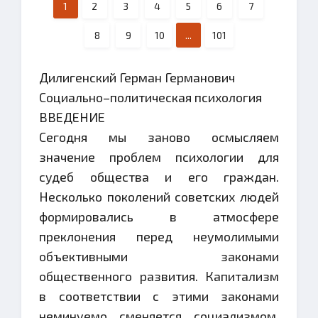
1
2
3
4
5
6
7
8
9
10
...
101
Дилигенский Герман Германович
Социально–политическая психология
ВВЕДЕНИЕ
Сегодня мы заново осмысляем
значение проблем психологии для
судеб общества и его граждан.
Несколько поколений советских людей
формировались в атмосфере
преклонения перед неумолимыми
объективными законами
общественного развития. Капитализм
в соответствии с этими законами
неминуемо сменяется социализмом,